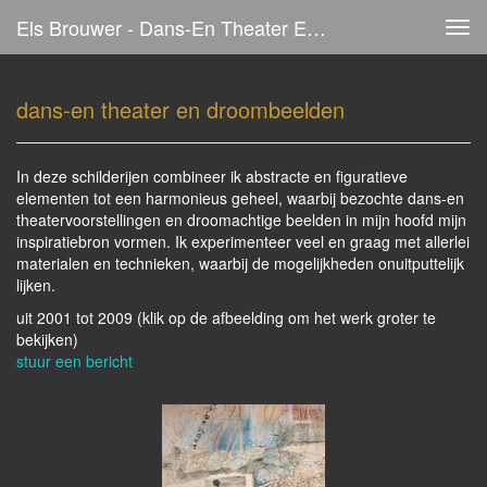
Els Brouwer - Dans-En Theater En Droombeelden
Tog
navi
dans-en theater en droombeelden
In deze schilderijen combineer ik abstracte en figuratieve
elementen tot een harmonieus geheel, waarbij bezochte dans-en
theatervoorstellingen en droomachtige beelden in mijn hoofd mijn
inspiratiebron vormen. Ik experimenteer veel en graag met allerlei
materialen en technieken, waarbij de mogelijkheden onuitputtelijk
lijken.
uit 2001 tot 2009
(klik op de afbeelding om het werk groter te
bekijken)
stuur een bericht